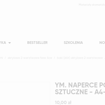
Materiały stomatol
YKA
BESTSELLER
SZKOLENIA
NO
hi
akrylowe 2-warstwowe New Ace
boki (dół) akrylowe 2-warstwowe
YM. NAPERCE P
SZTUCZNE - A4
10,00 zł