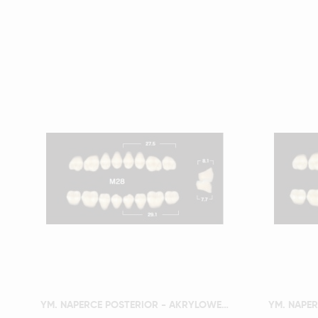
Szybki podgląd
YM. NAPERCE POSTERIOR - AKRYLOWE ZĘBY SZTUCZNE - A4-M28D