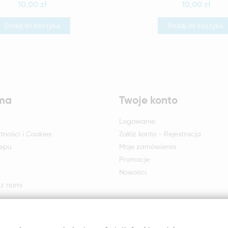
10,00 zł
10,00 zł
Dodaj do koszyka
Dodaj do koszyka
rma
Twoje konto
Logowanie
tności i Cookies
Załóż konto - Rejestracja
lepu
Moje zamówienia
Promocje
Nowości
 z nami
otu i reklamacji