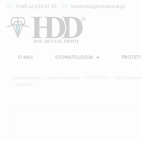
(+48) 42 633 87 55
holdental@holdental.pl
O NAS
STOMATOLOGIA
PROTET
Strona główna
Sklep Internetowy
PROTETYKA
Zęby Yamahac
- A4-M33D