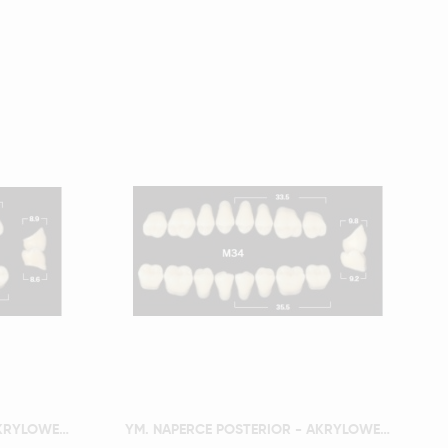
Szybki podgląd
YM. NAPERCE POSTERIOR - AKRYLOWE ZĘBY SZTUCZNE - A4-M32D
YM. NAPERCE POSTERIOR - AKRYLOWE ZĘBY SZTUCZNE - A4-M34D