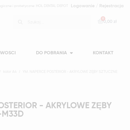
Logowanie / Rejestracja
ogiczne i protetyczne: HOL DENTAL DEPOT
0,00 zł
WOSCI
DO POBRANIA
KONTAKT
kolor A4
YM. NAPERCE POSTERIOR - AKRYLOWE ZĘBY SZTUCZNE
OSTERIOR - AKRYLOWE ZĘBY
-M33D