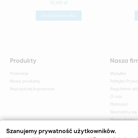
10,00 zł
Dodaj do koszyka
Produkty
Nasza fi
Promocje
Wysyłka
Nowe produkty
Polityka Prywa
Najczęściej kupowane
Regulamin sk
O nas
Płatności
Skontaktuj się
Mapa strony
Formularz zwr
Szanujemy prywatność użytkowników.