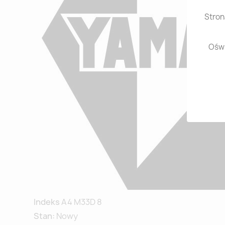
Stron
Oświ
Indeks
A4 M33D 8
Stan:
Nowy