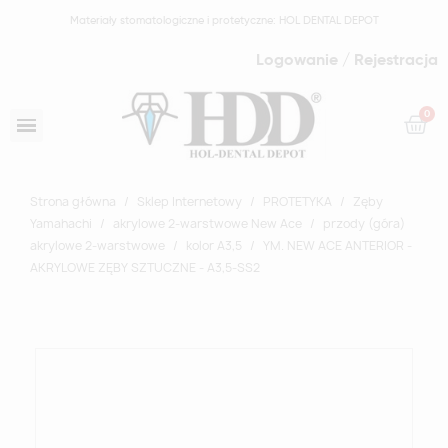
Materiały stomatologiczne i protetyczne: HOL DENTAL DEPOT
Logowanie / Rejestracja
Strona główna
Sklep Internetowy
PROTETYKA
Zęby
Yamahachi
akrylowe 2-warstwowe New Ace
przody (góra)
akrylowe 2-warstwowe
kolor A3,5
YM. NEW ACE ANTERIOR -
AKRYLOWE ZĘBY SZTUCZNE - A3,5-SS2