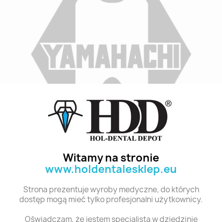
Indeks
A3,5 SS2 6
Stan:
Nowy
Witamy na stronie
www.holdentalesklep.eu
Polecane produkty z tej kategorii
Strona prezentuje wyroby medyczne, do których
dostęp mogą mieć tylko profesjonalni użytkownicy.
Oświadczam, że jestem specjalistą w dziedzinie