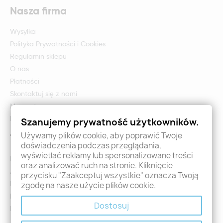
Nasza firma
Wysyłka
Polityka Prywatności i Cookies
Regulamin sklepu
O nas
Płatności
Skontaktuj się z nami
Mapa strony
Formularz zwrotu i reklamacji
Szanujemy prywatność użytkowników.
Używamy plików cookie, aby poprawić Twoje
Twoje konto
doświadczenia podczas przeglądania,
wyświetlać reklamy lub spersonalizowane treści
Logowanie
oraz analizować ruch na stronie. Kliknięcie
Załóż konto - Rejestracja
przycisku "Zaakceptuj wszystkie" oznacza Twoją
Moje zamówienia
zgodę na nasze użycie plików cookie.
Promocje
Dostosuj
Nowości