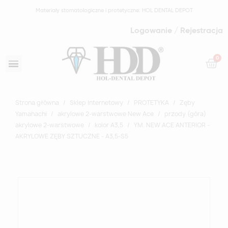
Materiały stomatologiczne i protetyczne: HOL DENTAL DEPOT
Logowanie / Rejestracja
Strona główna
Sklep Internetowy
PROTETYKA
Zęby
Yamahachi
akrylowe 2-warstwowe New Ace
przody (góra)
akrylowe 2-warstwowe
kolor A3,5
YM. NEW ACE ANTERIOR -
AKRYLOWE ZĘBY SZTUCZNE - A3,5-S5