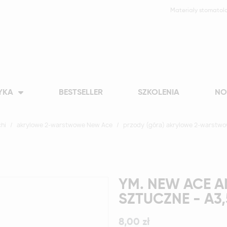
Materiały stomatol
YKA
BESTSELLER
SZKOLENIA
NO
hi
akrylowe 2-warstwowe New Ace
przody (góra) akrylowe 2-warstw
YM. NEW ACE A
SZTUCZNE - A3,
8,00 zł