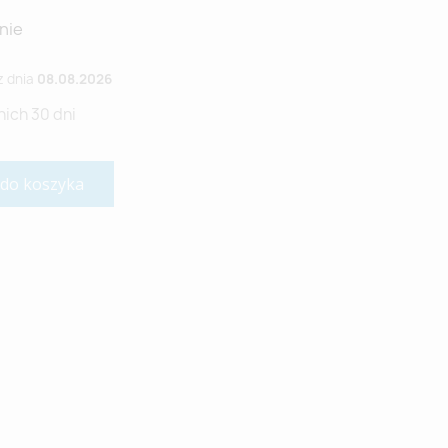
nie
z dnia
08.08.2026
nich 30 dni
 do koszyka