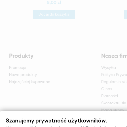
8,00 zł
Dodaj do koszyka
Produkty
Nasza fi
Promocje
Wysyłka
Nowe produkty
Polityka Prywa
Najczęściej kupowane
Regulamin sk
O nas
Płatności
Skontaktuj się
Mapa strony
Formularz zwr
Szanujemy prywatność użytkowników.