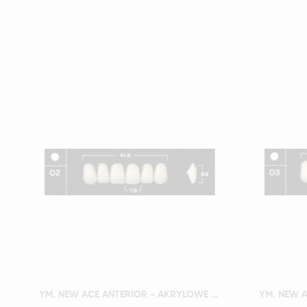
Szybki podgląd
YM. NEW ACE ANTERIOR - AKRYLOWE ZĘBY SZTUCZNE - A3,5-O2