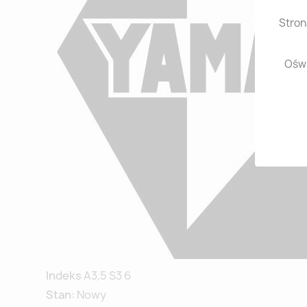
Stron
Oświ
Indeks
A3,5 S3 6
Stan:
Nowy