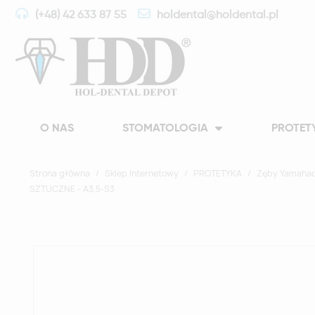
(+48) 42 633 87 55
holdental@holdental.pl
O NAS
STOMATOLOGIA
PROTET
Strona główna
Sklep Internetowy
PROTETYKA
Zęby Yamahac
SZTUCZNE - A3,5-S3