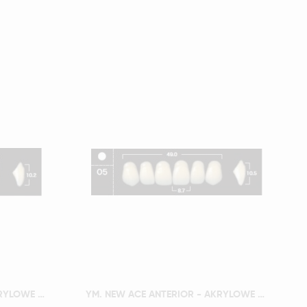
Szybki podgląd
YM. NEW ACE ANTERIOR - AKRYLOWE ZĘBY SZTUCZNE - A3,5-O4
YM. NEW ACE ANTERIOR - AKRYLOWE ZĘBY SZTUCZNE - A3,5-O5