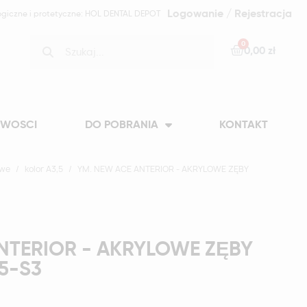
Logowanie / Rejestracja
ogiczne i protetyczne: HOL DENTAL DEPOT
0,00 zł
WOSCI
DO POBRANIA
KONTAKT
owe
kolor A3,5
YM. NEW ACE ANTERIOR - AKRYLOWE ZĘBY
NTERIOR - AKRYLOWE ZĘBY
5-S3