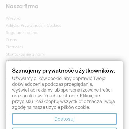
Nasza firma
Wysyłka
Polityka Prywatności i Cookies
Regulamin sklepu
O nas
Płatności
Skontaktuj się z nami
Mapa strony
Formularz zwrotu i reklamacji
Szanujemy prywatność użytkowników.
Używamy plików cookie, aby poprawić Twoje
Twoje konto
doświadczenia podczas przeglądania,
wyświetlać reklamy lub spersonalizowane treści
Logowanie
oraz analizować ruch na stronie. Kliknięcie
Załóż konto - Rejestracja
przycisku "Zaakceptuj wszystkie" oznacza Twoją
Moje zamówienia
zgodę na nasze użycie plików cookie.
Promocje
Dostosuj
Nowości