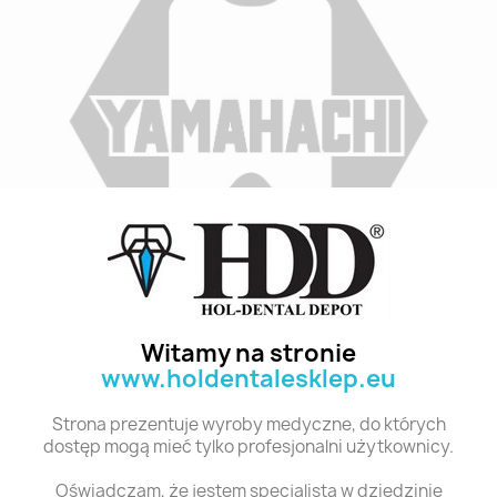
Indeks
A3 TL7 28
Stan:
Nowy
Witamy na stronie
www.holdentalesklep.eu
Polecane produkty z tej kategorii
Strona prezentuje wyroby medyczne, do których
dostęp mogą mieć tylko profesjonalni użytkownicy.
Oświadczam, że jestem specjalistą w dziedzinie