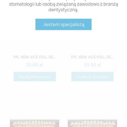
stomatologii lub osobą związaną zawodowo z branżą
dentystyczną.
Jestem specjalistą
Szybki podgląd
Szybki podgląd
YM. NEW ACE FULL SET - AKRYLOWE ZĘBY SZTUCZNE - A3-O2
YM. NEW ACE FULL SET - AKRYLOWE ZĘBY SZTUCZNE - A3-O3
33,00 zł
33,00 zł
Dodaj do koszyka
Dodaj do koszyka