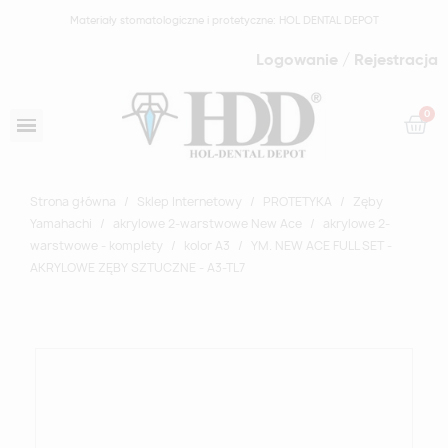
Materiały stomatologiczne i protetyczne: HOL DENTAL DEPOT
Logowanie / Rejestracja
Strona główna
Sklep Internetowy
PROTETYKA
Zęby
Yamahachi
akrylowe 2-warstwowe New Ace
akrylowe 2-
warstwowe - komplety
kolor A3
YM. NEW ACE FULL SET -
AKRYLOWE ZĘBY SZTUCZNE - A3-TL7