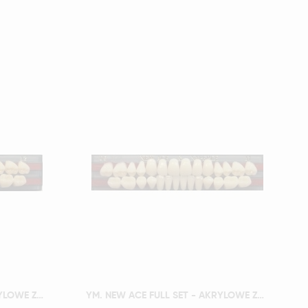
Szybki podgląd
YM. NEW ACE FULL SET - AKRYLOWE ZĘBY SZTUCZNE - A3-O4
YM. NEW ACE FULL SET - AKRYLOWE ZĘBY SZTUCZNE - A3-O5