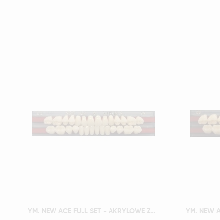
Szybki podgląd
YM. NEW ACE FULL SET - AKRYLOWE ZĘBY SZTUCZNE - A3-O2