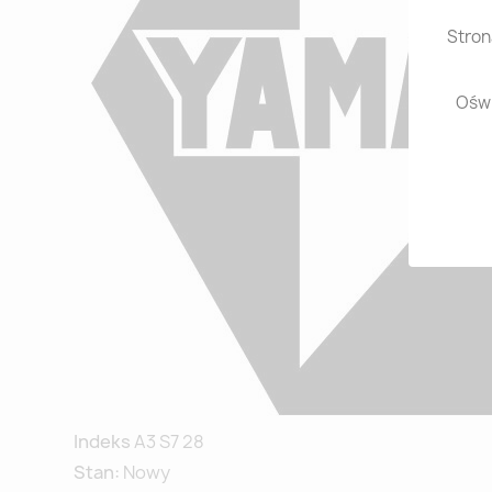
Stron
Oświ
Indeks
A3 S7 28
Stan:
Nowy