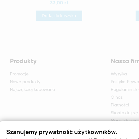
33,00 zł
Dodaj do koszyka
Produkty
Nasza fi
Promocje
Wysyłka
Nowe produkty
Polityka Prywa
Najczęściej kupowane
Regulamin sk
O nas
Płatności
Skontaktuj się
Mapa strony
Formularz zwr
Szanujemy prywatność użytkowników.