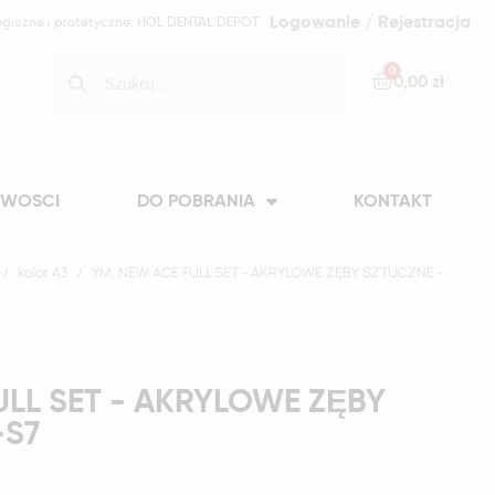
Logowanie / Rejestracja
ogiczne i protetyczne: HOL DENTAL DEPOT
0,00 zł
WOSCI
DO POBRANIA
KONTAKT
kolor A3
YM. NEW ACE FULL SET - AKRYLOWE ZĘBY SZTUCZNE -
ULL SET - AKRYLOWE ZĘBY
-S7