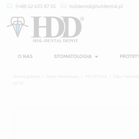
(+48) 42 633 87 55
holdental@holdental.pl
O NAS
STOMATOLOGIA
PROTET
Strona główna
Sklep Internetowy
PROTETYKA
Zęby Yamahac
A3-S7