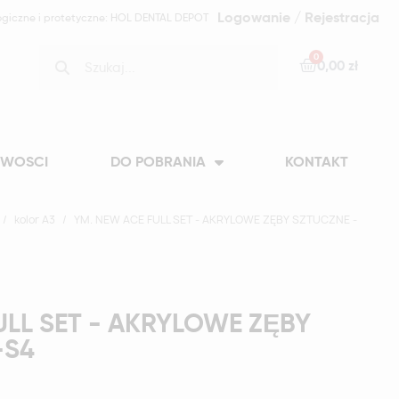
Logowanie / Rejestracja
ogiczne i protetyczne: HOL DENTAL DEPOT
0,00 zł
WOSCI
DO POBRANIA
KONTAKT
kolor A3
YM. NEW ACE FULL SET - AKRYLOWE ZĘBY SZTUCZNE -
ULL SET - AKRYLOWE ZĘBY
-S4