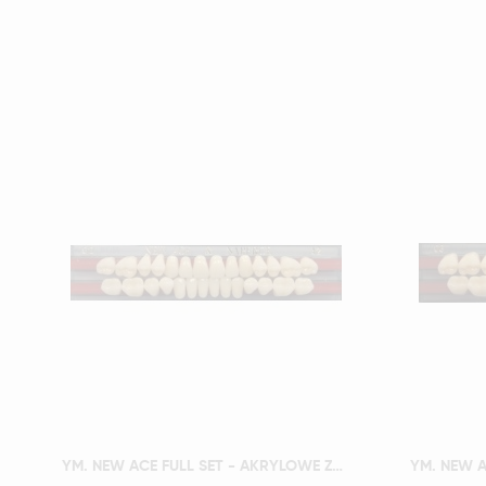
Szybki podgląd
YM. NEW ACE FULL SET - AKRYLOWE ZĘBY SZTUCZNE - A3-O2