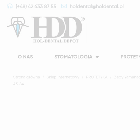
(+48) 42 633 87 55
holdental@holdental.pl
O NAS
STOMATOLOGIA
PROTET
Strona główna
Sklep Internetowy
PROTETYKA
Zęby Yamahac
A3-S4