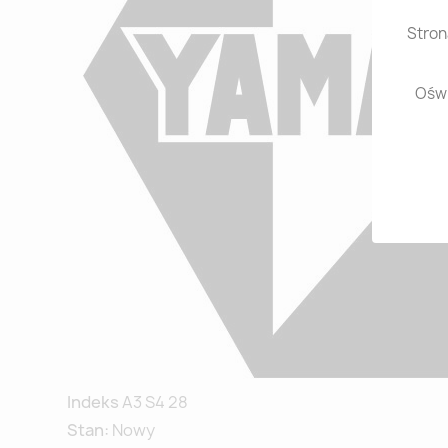
Stron
Oświ
Indeks
A3 S4 28
Stan:
Nowy