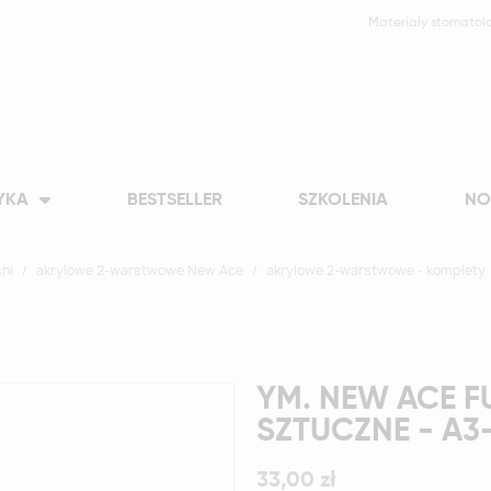
Materiały stomatol
YKA
BESTSELLER
SZKOLENIA
NO
hi
akrylowe 2-warstwowe New Ace
akrylowe 2-warstwowe - komplety
YM. NEW ACE F
SZTUCZNE - A3
33,00 zł