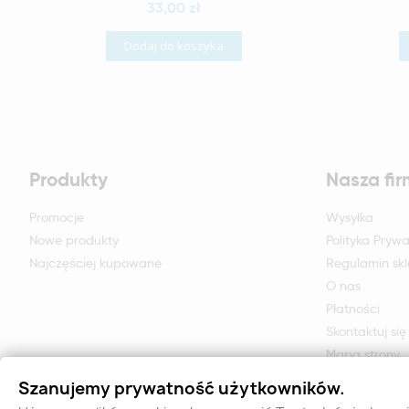
33,00 zł
Dodaj do koszyka
Produkty
Nasza fi
Promocje
Wysyłka
Nowe produkty
Polityka Prywa
Najczęściej kupowane
Regulamin sk
O nas
Płatności
Skontaktuj się
Mapa strony
Formularz zwr
Szanujemy prywatność użytkowników.