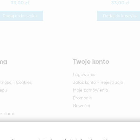
33,00 zł
33,00 zł
Dodaj do koszyka
Dodaj do koszyka
rma
Twoje konto
Logowanie
tności i Cookies
Załóż konto - Rejestracja
lepu
Moje zamówienia
Promocje
Nowości
 z nami
otu i reklamacji