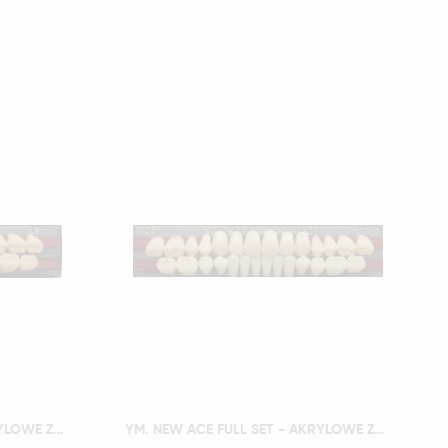
Szybki podgląd
YM. NEW ACE FULL SET - AKRYLOWE ZĘBY SZTUCZNE - A3-O4
YM. NEW ACE FULL SET - AKRYLOWE ZĘBY SZTUCZNE - A3-O5