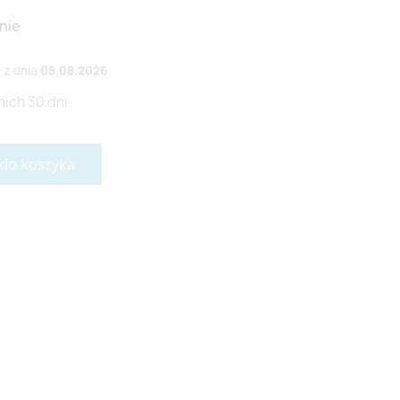
nie
ł
z dnia
08.08.2026
nich 30 dni
 do koszyka