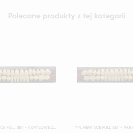
Polecane produkty z tej kategorii
Szybki podgląd
Szybki podgląd
YM. NEW ACE FULL SET - AKRYLOWE ZĘBY SZTUCZNE - A3-O3