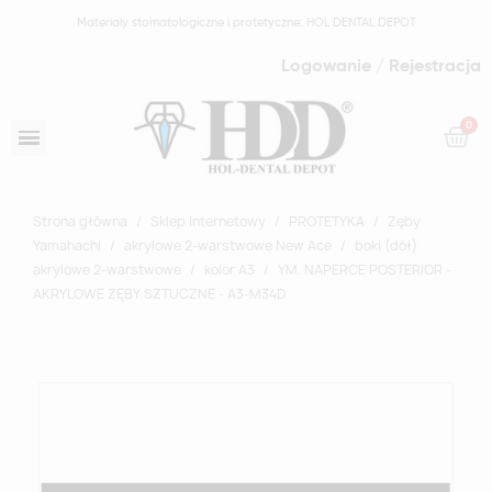
Materiały stomatologiczne i protetyczne: HOL DENTAL DEPOT
Logowanie / Rejestracja
Strona główna
Sklep Internetowy
PROTETYKA
Zęby
Yamahachi
akrylowe 2-warstwowe New Ace
boki (dół)
akrylowe 2-warstwowe
kolor A3
YM. NAPERCE POSTERIOR -
AKRYLOWE ZĘBY SZTUCZNE - A3-M34D