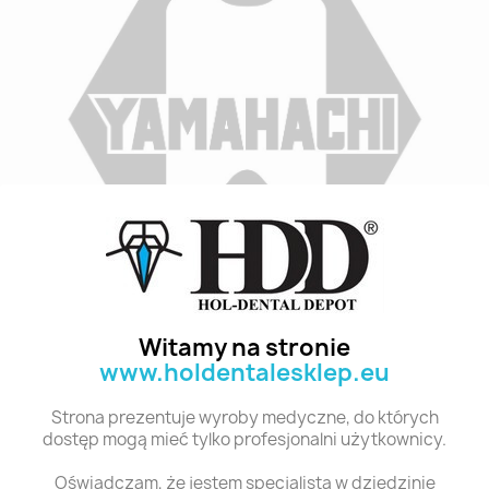
Indeks
A3 M34D 8
Stan:
Nowy
Witamy na stronie
www.holdentalesklep.eu
Polecane produkty z tej kategorii
Strona prezentuje wyroby medyczne, do których
dostęp mogą mieć tylko profesjonalni użytkownicy.
Oświadczam, że jestem specjalistą w dziedzinie