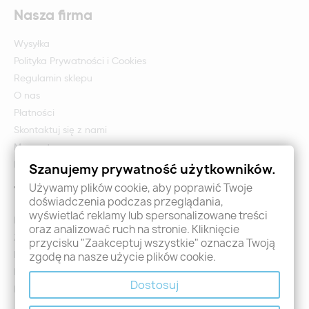
Nasza firma
Wysyłka
Polityka Prywatności i Cookies
Regulamin sklepu
O nas
Płatności
Skontaktuj się z nami
Mapa strony
Formularz zwrotu i reklamacji
Szanujemy prywatność użytkowników.
Używamy plików cookie, aby poprawić Twoje
Twoje konto
doświadczenia podczas przeglądania,
wyświetlać reklamy lub spersonalizowane treści
Logowanie
oraz analizować ruch na stronie. Kliknięcie
Załóż konto - Rejestracja
przycisku "Zaakceptuj wszystkie" oznacza Twoją
Moje zamówienia
zgodę na nasze użycie plików cookie.
Promocje
Dostosuj
Nowości