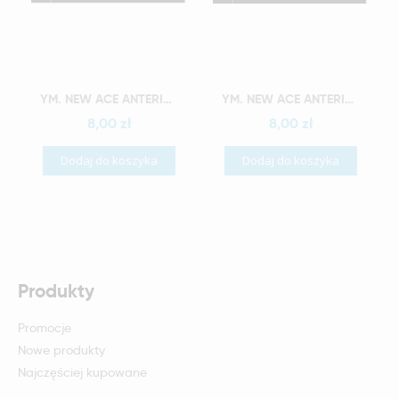
Szybki podgląd
Szybki podgląd
YM. NEW ACE ANTERIOR - AKRYLOWE ZĘBY SZTUCZNE - A3-L3
YM. NEW ACE ANTERIOR - AKRYLOWE ZĘBY SZTUCZNE - A3-L4
8,00 zł
8,00 zł
Dodaj do koszyka
Dodaj do koszyka
Produkty
Promocje
Nowe produkty
Najczęściej kupowane