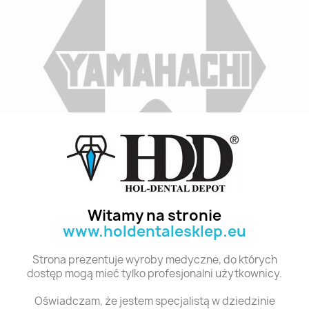
Indeks
A3 L11 6
Stan:
Nowy
Witamy na stronie
www.holdentalesklep.eu
Polecane produkty z tej kategorii
Strona prezentuje wyroby medyczne, do których
dostęp mogą mieć tylko profesjonalni użytkownicy.
Oświadczam, że jestem specjalistą w dziedzinie