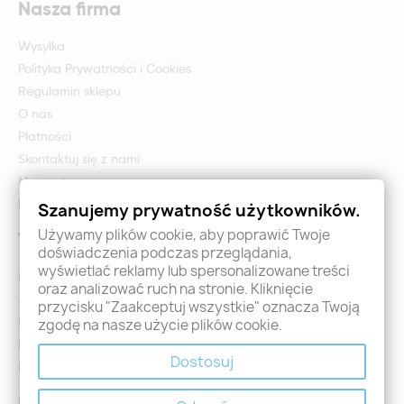
Nasza firma
Wysyłka
Polityka Prywatności i Cookies
Regulamin sklepu
O nas
Płatności
Skontaktuj się z nami
Mapa strony
Formularz zwrotu i reklamacji
Szanujemy prywatność użytkowników.
Używamy plików cookie, aby poprawić Twoje
Twoje konto
doświadczenia podczas przeglądania,
wyświetlać reklamy lub spersonalizowane treści
Logowanie
oraz analizować ruch na stronie. Kliknięcie
Załóż konto - Rejestracja
przycisku "Zaakceptuj wszystkie" oznacza Twoją
Moje zamówienia
zgodę na nasze użycie plików cookie.
Promocje
Dostosuj
Nowości
Kontakt