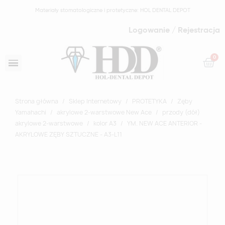
Materiały stomatologiczne i protetyczne: HOL DENTAL DEPOT
Logowanie / Rejestracja
Strona główna
Sklep Internetowy
PROTETYKA
Zęby
Yamahachi
akrylowe 2-warstwowe New Ace
przody (dół)
akrylowe 2-warstwowe
kolor A3
YM. NEW ACE ANTERIOR -
AKRYLOWE ZĘBY SZTUCZNE - A3-L11