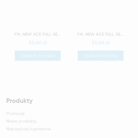
Szybki podgląd
Szybki podgląd
YM. NEW ACE FULL SET - AKRYLOWE ZĘBY SZTUCZNE - A2-O4
YM. NEW ACE FULL SET - AKRYLOWE ZĘBY SZTUCZNE - A2-O5
33,00 zł
33,00 zł
Dodaj do koszyka
Dodaj do koszyka
Produkty
Promocje
Nowe produkty
Najczęściej kupowane