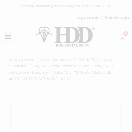
Materiały stomatologiczne i protetyczne: HOL DENTAL DEPOT
Logowanie / Rejestracja
Strona główna
Sklep Internetowy
PROTETYKA
Zęby
Yamahachi
akrylowe 2-warstwowe New Ace
akrylowe 2-
warstwowe - komplety
kolor A2
YM. NEW ACE FULL SET -
AKRYLOWE ZĘBY SZTUCZNE - A2-S8