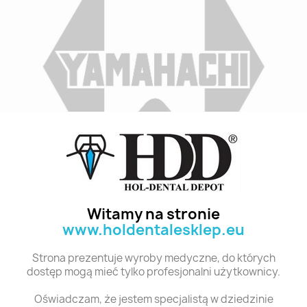
Indeks
A2 S8 28
Stan:
Nowy
Witamy na stronie
www.holdentalesklep.eu
Polecane produkty z tej kategorii
Strona prezentuje wyroby medyczne, do których
dostęp mogą mieć tylko profesjonalni użytkownicy.
Oświadczam, że jestem specjalistą w dziedzinie