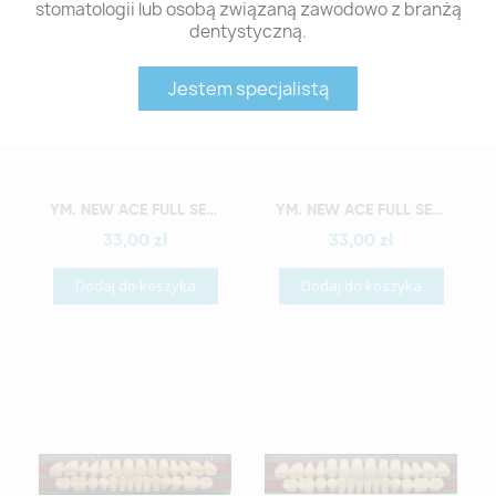
stomatologii lub osobą związaną zawodowo z branżą
dentystyczną.
Jestem specjalistą
Szybki podgląd
Szybki podgląd
YM. NEW ACE FULL SET - AKRYLOWE ZĘBY SZTUCZNE - A2-O2
YM. NEW ACE FULL SET - AKRYLOWE ZĘBY SZTUCZNE - A2-O3
33,00 zł
33,00 zł
Dodaj do koszyka
Dodaj do koszyka