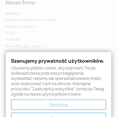
Nasza firma
Wysyłka
Polityka Prywatności i Cookies
Regulamin sklepu
O nas
Płatności
Skontaktuj się z nami
Mapa strony
Formularz zwrotu i reklamacji
Szanujemy prywatność użytkowników.
Używamy plików cookie, aby poprawić Twoje
Twoje konto
doświadczenia podczas przeglądania,
wyświetlać reklamy lub spersonalizowane treści
Logowanie
oraz analizować ruch na stronie. Kliknięcie
Załóż konto - Rejestracja
przycisku "Zaakceptuj wszystkie" oznacza Twoją
Moje zamówienia
zgodę na nasze użycie plików cookie.
Promocje
Dostosuj
Nowości
Kontakt