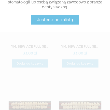
stomatologii lub osobą związaną zawodowo z branżą
dentystyczną.
Jestem specjalistą
Szybki podgląd
Szybki podgląd
YM. NEW ACE FULL SET - AKRYLOWE ZĘBY SZTUCZNE - A2-O2
YM. NEW ACE FULL SET - AKRYLOWE ZĘBY SZTUCZNE - A2-O3
33,00 zł
33,00 zł
Dodaj do koszyka
Dodaj do koszyka