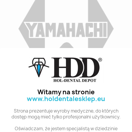
Indeks
A2 S4 28
Stan:
Nowy
Witamy na stronie
www.holdentalesklep.eu
Polecane produkty z tej kategorii
Strona prezentuje wyroby medyczne, do których
dostęp mogą mieć tylko profesjonalni użytkownicy.
Oświadczam, że jestem specjalistą w dziedzinie