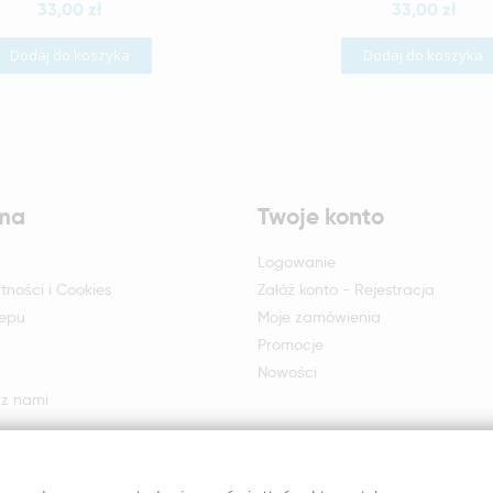
33,00 zł
33,00 zł
Dodaj do koszyka
Dodaj do koszyka
rma
Twoje konto
Logowanie
tności i Cookies
Załóż konto - Rejestracja
lepu
Moje zamówienia
Promocje
Nowości
 z nami
otu i reklamacji