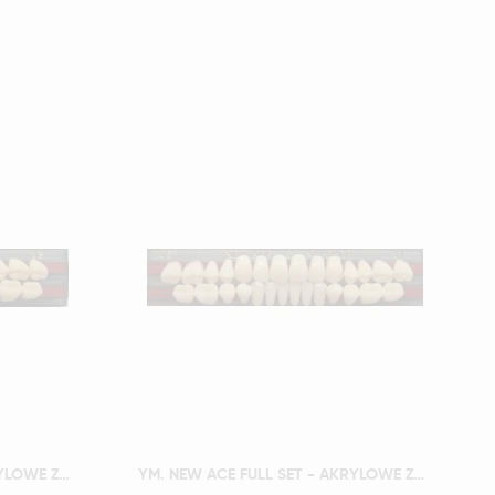
Szybki podgląd
YM. NEW ACE FULL SET - AKRYLOWE ZĘBY SZTUCZNE - A2-O4
YM. NEW ACE FULL SET - AKRYLOWE ZĘBY SZTUCZNE - A2-O5