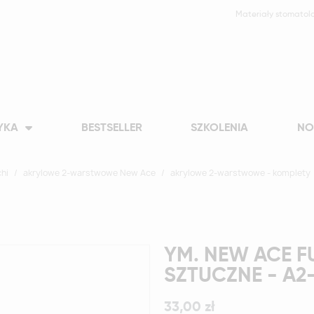
Materiały stomatol
YKA
BESTSELLER
SZKOLENIA
NO
hi
akrylowe 2-warstwowe New Ace
akrylowe 2-warstwowe - komplety
YM. NEW ACE F
SZTUCZNE - A2
33,00 zł