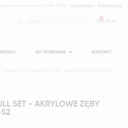
Logowanie / Rejestracja
ogiczne i protetyczne: HOL DENTAL DEPOT
0,00 zł
WOSCI
DO POBRANIA
KONTAKT
kolor A2
YM. NEW ACE FULL SET - AKRYLOWE ZĘBY SZTUCZNE -
ULL SET - AKRYLOWE ZĘBY
-S2