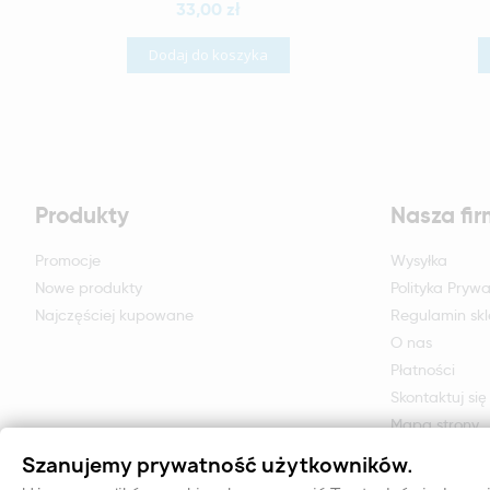
33,00 zł
Dodaj do koszyka
Produkty
Nasza fi
Promocje
Wysyłka
Nowe produkty
Polityka Prywa
Najczęściej kupowane
Regulamin sk
O nas
Płatności
Skontaktuj się
Mapa strony
Formularz zwr
Szanujemy prywatność użytkowników.