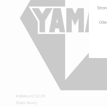
Stron
Oświ
Indeks
A2 S2 28
Stan:
Nowy