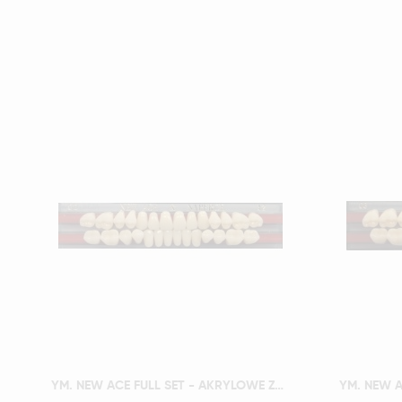
Szybki podgląd
YM. NEW ACE FULL SET - AKRYLOWE ZĘBY SZTUCZNE - A2-O2