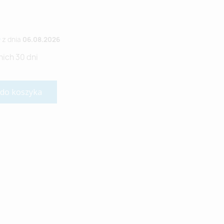
ł
z dnia
06.08.2026
nich 30 dni
 do koszyka