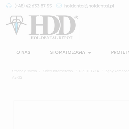
(+48) 42 633 87 55
holdental@holdental.pl
O NAS
STOMATOLOGIA
PROTET
Strona główna
Sklep Internetowy
PROTETYKA
Zęby Yamahac
A2-S2