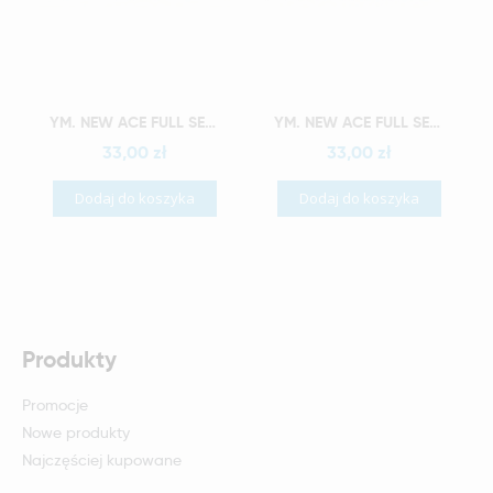
Szybki podgląd
Szybki podgląd
YM. NEW ACE FULL SET - AKRYLOWE ZĘBY SZTUCZNE - A1-O4
YM. NEW ACE FULL SET - AKRYLOWE ZĘBY SZTUCZNE - A1-O5
33,00 zł
33,00 zł
Dodaj do koszyka
Dodaj do koszyka
Produkty
Promocje
Nowe produkty
Najczęściej kupowane