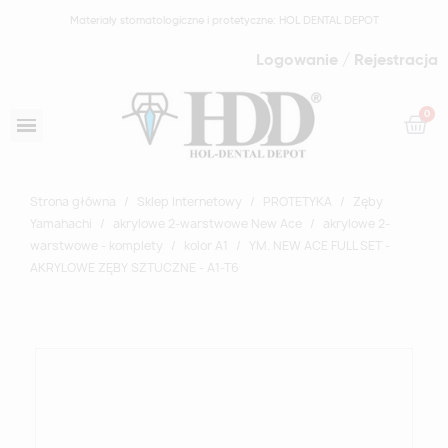
Materiały stomatologiczne i protetyczne: HOL DENTAL DEPOT
Logowanie / Rejestracja
Strona główna
Sklep Internetowy
PROTETYKA
Zęby
Yamahachi
akrylowe 2-warstwowe New Ace
akrylowe 2-
warstwowe - komplety
kolor A1
YM. NEW ACE FULL SET -
AKRYLOWE ZĘBY SZTUCZNE - A1-T6