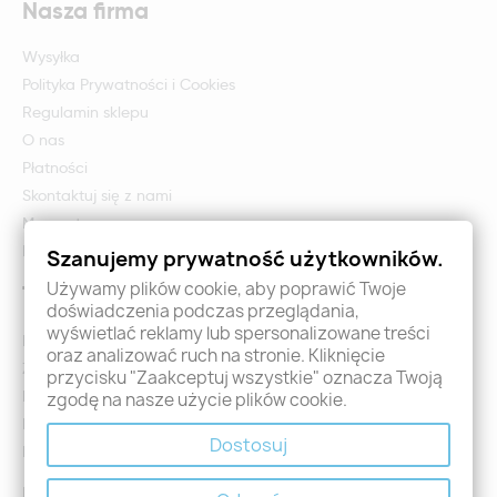
Nasza firma
Wysyłka
Polityka Prywatności i Cookies
Regulamin sklepu
O nas
Płatności
Skontaktuj się z nami
Mapa strony
Formularz zwrotu i reklamacji
Szanujemy prywatność użytkowników.
Używamy plików cookie, aby poprawić Twoje
Twoje konto
doświadczenia podczas przeglądania,
wyświetlać reklamy lub spersonalizowane treści
Logowanie
oraz analizować ruch na stronie. Kliknięcie
Załóż konto - Rejestracja
przycisku "Zaakceptuj wszystkie" oznacza Twoją
Moje zamówienia
zgodę na nasze użycie plików cookie.
Promocje
Dostosuj
Nowości
Kontakt