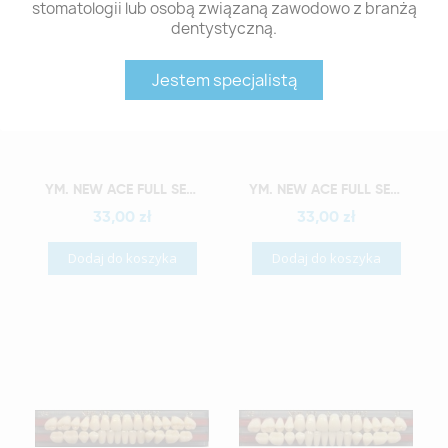
stomatologii lub osobą związaną zawodowo z branżą
dentystyczną.
Jestem specjalistą
Szybki podgląd
Szybki podgląd
YM. NEW ACE FULL SET - AKRYLOWE ZĘBY SZTUCZNE - A1-O2
YM. NEW ACE FULL SET - AKRYLOWE ZĘBY SZTUCZNE - A1-O3
33,00 zł
33,00 zł
Dodaj do koszyka
Dodaj do koszyka