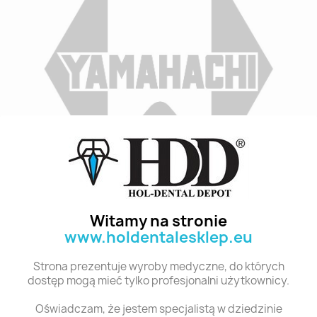
Indeks
A1 T3 6
Stan:
Nowy
Witamy na stronie
www.holdentalesklep.eu
Polecane produkty z tej kategorii
Strona prezentuje wyroby medyczne, do których
dostęp mogą mieć tylko profesjonalni użytkownicy.
Oświadczam, że jestem specjalistą w dziedzinie