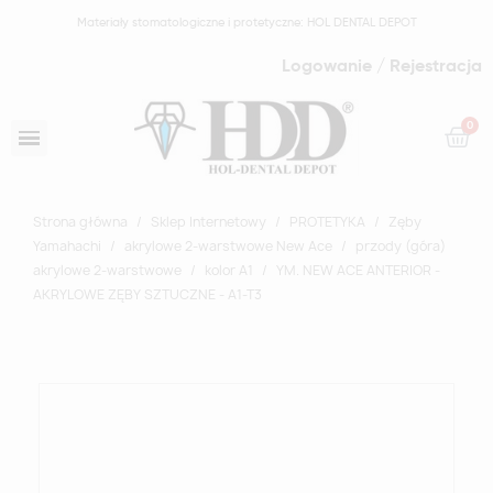
Materiały stomatologiczne i protetyczne: HOL DENTAL DEPOT
Logowanie / Rejestracja
Strona główna
Sklep Internetowy
PROTETYKA
Zęby
Yamahachi
akrylowe 2-warstwowe New Ace
przody (góra)
akrylowe 2-warstwowe
kolor A1
YM. NEW ACE ANTERIOR -
AKRYLOWE ZĘBY SZTUCZNE - A1-T3