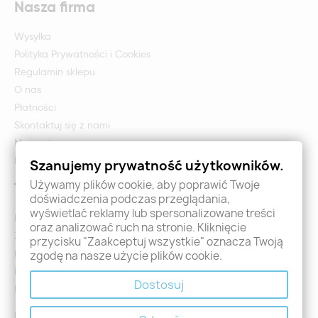
Nasza firma
Wysyłka
Polityka Prywatności i Cookies
Regulamin sklepu
O nas
Płatności
Skontaktuj się z nami
Mapa strony
Formularz zwrotu i reklamacji
Szanujemy prywatność użytkowników.
Używamy plików cookie, aby poprawić Twoje
Twoje konto
doświadczenia podczas przeglądania,
wyświetlać reklamy lub spersonalizowane treści
Logowanie
oraz analizować ruch na stronie. Kliknięcie
Załóż konto - Rejestracja
przycisku "Zaakceptuj wszystkie" oznacza Twoją
Moje zamówienia
zgodę na nasze użycie plików cookie.
Promocje
Dostosuj
Nowości
Kontakt