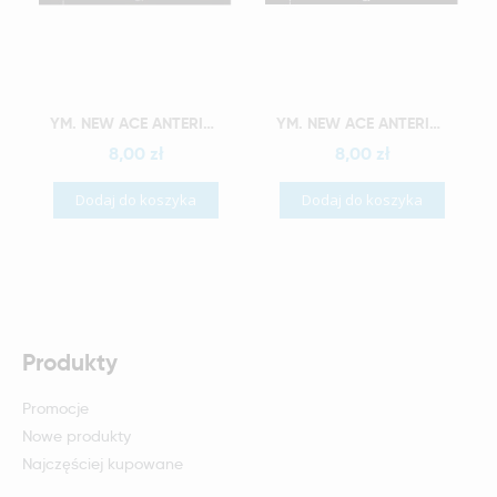
Szybki podgląd
Szybki podgląd
YM. NEW ACE ANTERIOR - AKRYLOWE ZĘBY SZTUCZNE - A1-O4
YM. NEW ACE ANTERIOR - AKRYLOWE ZĘBY SZTUCZNE - A1-O5
8,00 zł
8,00 zł
Dodaj do koszyka
Dodaj do koszyka
Produkty
Promocje
Nowe produkty
Najczęściej kupowane