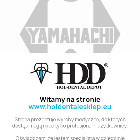
Indeks
A1 T2 6
Stan:
Nowy
Witamy na stronie
www.holdentalesklep.eu
Polecane produkty z tej kategorii
Strona prezentuje wyroby medyczne, do których
dostęp mogą mieć tylko profesjonalni użytkownicy.
Oświadczam, że jestem specjalistą w dziedzinie