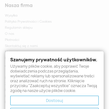
Nasza firma
Wysyłka
Polityka Prywatności i Cookies
Regulamin sklepu
O nas
Płatności
Skontaktuj się z nami
Mapa strony
Formularz zwrotu i reklamacji
Szanujemy prywatność użytkowników.
Używamy plików cookie, aby poprawić Twoje
Twoje konto
doświadczenia podczas przeglądania,
wyświetlać reklamy lub spersonalizowane treści
Logowanie
oraz analizować ruch na stronie. Kliknięcie
Załóż konto - Rejestracja
przycisku "Zaakceptuj wszystkie" oznacza Twoją
Moje zamówienia
zgodę na nasze użycie plików cookie.
Promocje
Dostosuj
Nowości