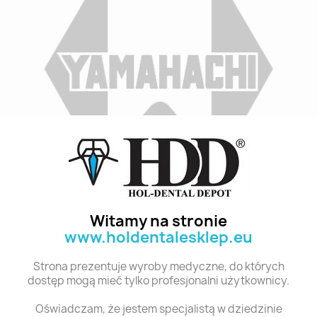
Indeks
A1 S2 6
Stan:
Nowy
Witamy na stronie
www.holdentalesklep.eu
Polecane produkty z tej kategorii
Strona prezentuje wyroby medyczne, do których
dostęp mogą mieć tylko profesjonalni użytkownicy.
Oświadczam, że jestem specjalistą w dziedzinie