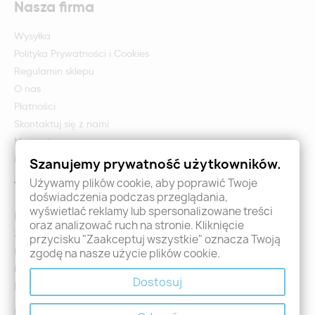
Nasza firma
Wysyłka
Polityka Prywatności i Cookies
Regulamin sklepu
O nas
Płatności
Skontaktuj się z nami
Mapa strony
Formularz zwrotu i reklamacji
Szanujemy prywatność użytkowników.
Używamy plików cookie, aby poprawić Twoje
Twoje konto
doświadczenia podczas przeglądania,
wyświetlać reklamy lub spersonalizowane treści
Logowanie
oraz analizować ruch na stronie. Kliknięcie
Załóż konto - Rejestracja
przycisku "Zaakceptuj wszystkie" oznacza Twoją
Moje zamówienia
zgodę na nasze użycie plików cookie.
Promocje
Dostosuj
Nowości
Kontakt