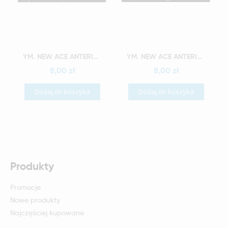
Szybki podgląd
Szybki podgląd
YM. NEW ACE ANTERIOR - AKRYLOWE ZĘBY SZTUCZNE - A1-O4
YM. NEW ACE ANTERIOR - AKRYLOWE ZĘBY SZTUCZNE - A1-O5
8,00 zł
8,00 zł
Dodaj do koszyka
Dodaj do koszyka
Produkty
Promocje
Nowe produkty
Najczęściej kupowane