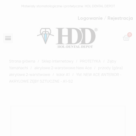
Materiały stomatologiczne i protetyczne: HOL DENTAL DEPOT
Logowanie / Rejestracja
Strona główna
Sklep Internetowy
PROTETYKA
Zęby
Yamahachi
akrylowe 2-warstwowe New Ace
przody (góra)
akrylowe 2-warstwowe
kolor A1
YM. NEW ACE ANTERIOR -
AKRYLOWE ZĘBY SZTUCZNE - A1-S2