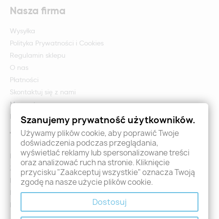
Nasza firma
Wysyłka
Polityka Prywatności i Cookies
Regulamin sklepu
O nas
Płatności
Skontaktuj się z nami
Mapa strony
Formularz zwrotu i reklamacji
Szanujemy prywatność użytkowników.
Używamy plików cookie, aby poprawić Twoje
Twoje konto
doświadczenia podczas przeglądania,
wyświetlać reklamy lub spersonalizowane treści
Logowanie
oraz analizować ruch na stronie. Kliknięcie
Załóż konto - Rejestracja
przycisku "Zaakceptuj wszystkie" oznacza Twoją
Moje zamówienia
zgodę na nasze użycie plików cookie.
Promocje
Dostosuj
Nowości