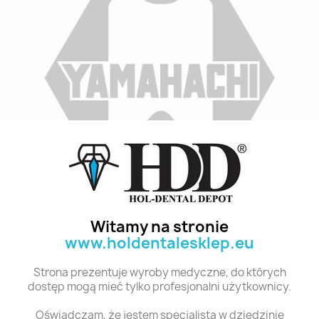
Indeks
A1 M33G 8
Stan:
Nowy
Witamy na stronie
www.holdentalesklep.eu
Polecane produkty z tej kategorii
Strona prezentuje wyroby medyczne, do których
dostęp mogą mieć tylko profesjonalni użytkownicy.
Oświadczam, że jestem specjalistą w dziedzinie