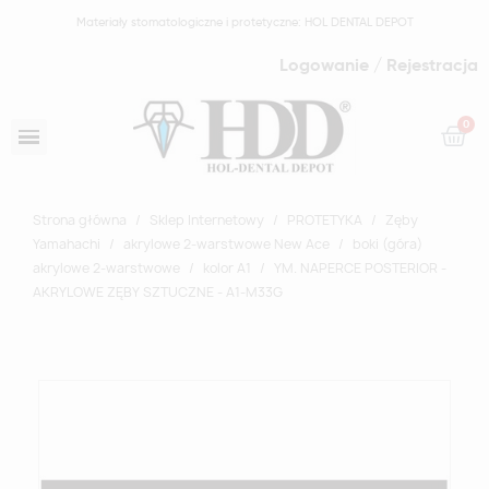
Materiały stomatologiczne i protetyczne: HOL DENTAL DEPOT
Logowanie / Rejestracja
Strona główna
Sklep Internetowy
PROTETYKA
Zęby
Yamahachi
akrylowe 2-warstwowe New Ace
boki (góra)
akrylowe 2-warstwowe
kolor A1
YM. NAPERCE POSTERIOR -
AKRYLOWE ZĘBY SZTUCZNE - A1-M33G