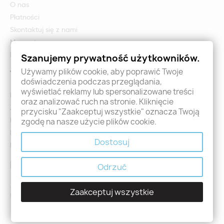
O nas
Płatności
Skontaktuj się z nami
Mapa strony
Formularz zwrotu i reklamacji
Szanujemy prywatność użytkowników.
Używamy plików cookie, aby poprawić Twoje
Twoje konto
doświadczenia podczas przeglądania,
wyświetlać reklamy lub spersonalizowane treści
Logowanie
oraz analizować ruch na stronie. Kliknięcie
Załóż konto - Rejestracja
przycisku "Zaakceptuj wszystkie" oznacza Twoją
Moje zamówienia
zgodę na nasze użycie plików cookie.
Promocje
Dostosuj
Nowości
Kontakt
Odrzuć
Jeśli mają Państwo jakiekolwiek pytania prosimy o kontakt
Zaakceptuj wszystkie
holdental@holdental.pl
Łódź, ul Piotrkowska 111