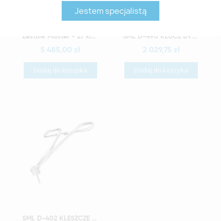
Jestem specjalistą
Szybki podgląd
Szybki podgląd
Zestaw Master - 27 kluczy do implantologii
SML D-490 KLUCZ DYNAMOMETRYCZNY Z ADAPTEREM I LUBRICANTEM
5 485,00 zł
2 029,75 zł
Dodaj do koszyka
Dodaj do koszyka
Szybki podgląd
SML D-402 KLESZCZE ZACISKOWE (CLAMP FORCEPS)