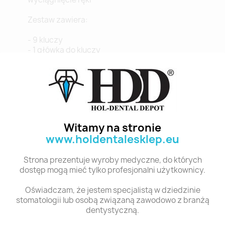
Zestaw zawiera:
- 9 kluczy
- 1 główka do kluczy
- pudełko aluminiowe
Czas realizacji: do 14 dni
Polecane produkty z tej kategorii
Witamy na stronie
www.holdentalesklep.eu
Strona prezentuje wyroby medyczne, do których
dostęp mogą mieć tylko profesjonalni użytkownicy.
Oświadczam, że jestem specjalistą w dziedzinie
stomatologii lub osobą związaną zawodowo z branżą
dentystyczną.