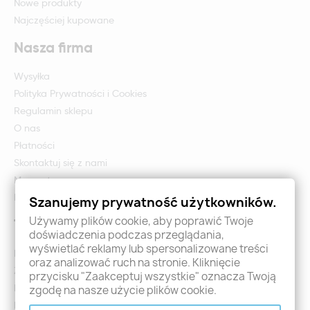
Nowe produkty
Najczęściej kupowane
Nasza firma
Wysyłka
Polityka Prywatności i Cookies
Regulamin sklepu
O nas
Płatności
Skontaktuj się z nami
Mapa strony
Formularz zwrotu i reklamacji
Szanujemy prywatność użytkowników.
Używamy plików cookie, aby poprawić Twoje
Twoje konto
doświadczenia podczas przeglądania,
wyświetlać reklamy lub spersonalizowane treści
Logowanie
oraz analizować ruch na stronie. Kliknięcie
Załóż konto - Rejestracja
przycisku "Zaakceptuj wszystkie" oznacza Twoją
Moje zamówienia
zgodę na nasze użycie plików cookie.
Promocje