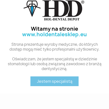
Witamy na stronie
www.holdentalesklep.eu
Strona prezentuje wyroby medyczne, do których
dostęp mogą mieć tylko profesjonalni użytkownicy.
Oświadczam, że jestem specjalistą w dziedzinie
Szybki podgląd
Szybki podgląd
SML 4200-INT-1 N.ERA BRUSH INTENSO 1
P0483 VINTAGE PRO CORR. 15G CPM
stomatologii lub osobą związaną zawodowo z branżą
230,67 zł
115,00 zł
dentystyczną.
Dodaj do koszyka
Dodaj do koszyka
Jestem specjalistą