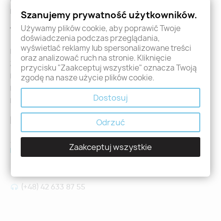
Formularz zwrotu i reklamacji
Szanujemy prywatność użytkowników.
Używamy plików cookie, aby poprawić Twoje
Twoje konto
doświadczenia podczas przeglądania,
wyświetlać reklamy lub spersonalizowane treści
Logowanie
oraz analizować ruch na stronie. Kliknięcie
Załóż konto - Rejestracja
przycisku "Zaakceptuj wszystkie" oznacza Twoją
Moje zamówienia
zgodę na nasze użycie plików cookie.
Promocje
Dostosuj
Nowości
Kontakt
Odrzuć
Jeśli mają Państwo jakiekolwiek pytania prosimy o kontakt
Zaakceptuj wszystkie
holdental@holdental.pl
Łódź, ul Piotrkowska 111
(+48) 42 633 87 55