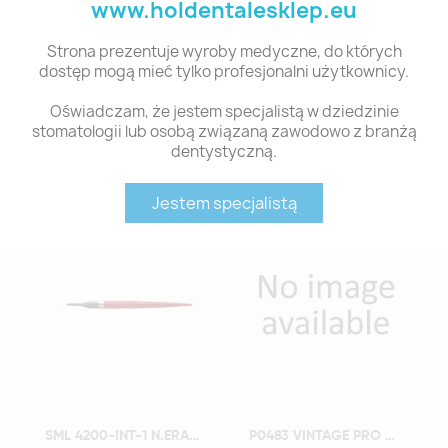
Szczegóły Produktu
www.holdentalesklep.eu
Strona prezentuje wyroby medyczne, do których
Indeks
WECERA 3D PLUS ML-A2 98-22
dostęp mogą mieć tylko profesjonalni użytkownicy.
Stan:
Nowy
Oświadczam, że jestem specjalistą w dziedzinie
stomatologii lub osobą związaną zawodowo z branżą
Polecane produkty z tej kategorii
dentystyczną.
Jestem specjalistą
Szybki podgląd
Szybki podgląd
SML 4200-INT-1 N.ERA BRUSH INTENSO 1
P0483 VINTAGE PRO CORR. 15G CPM