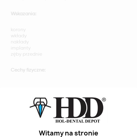
Wskazania:
korony
wkłady
nakłady
implanty
zęby przednie
Cechy fizyczne:
gęstość po synteryzacji 6.07±0.03g/cm3
twardość 1200HV
temperatura synteryzacji rekomendowane 1500
stopni C
Witamy na stronie