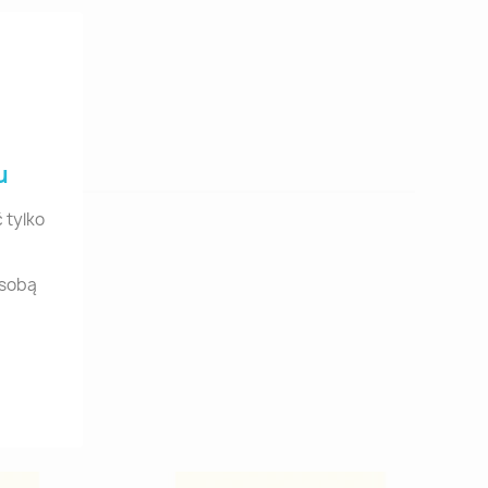
u
 tylko
osobą