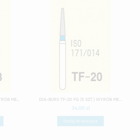
Szybki podgląd
DIA-BURS TF-13 FG (5 SZT) WYRÓB MEDYCZNY
DIA-BURS TF-20 FG (5 SZT.) WYRÓB MEDYCZNY
34,00 zł
Dodaj do koszyka