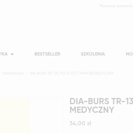
Materiały stomatol
YKA
BESTSELLER
SZKOLENIA
NO
Diamentowe
DIA-BURS TR-13C FG (5 SZT.) WYRÓB MEDYCZNY
DIA-BURS TR-13
MEDYCZNY
34,00 zł