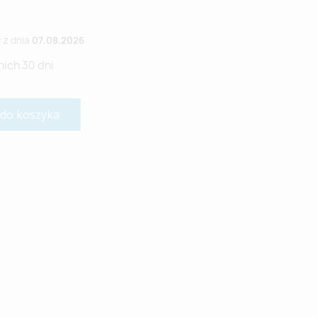
ł
z dnia
07.08.2026
nich 30 dni
 do koszyka