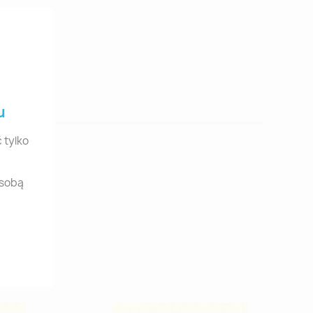
u
 tylko
osobą