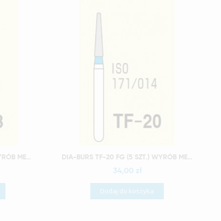
Szybki podgląd
DIA-BURS TF-13 FG (5 SZT) WYRÓB MEDYCZNY
DIA-BURS TF-20 FG (5 SZT.) WYRÓB MEDYCZNY
34,00 zł
Dodaj do koszyka