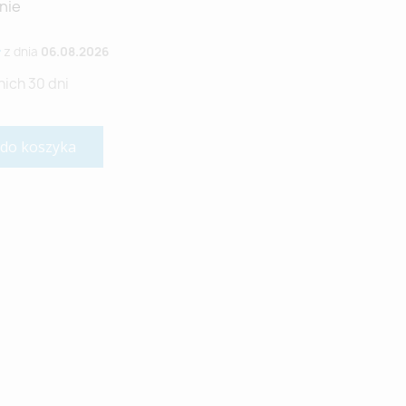
nie
ł
z dnia
06.08.2026
nich 30 dni
 do koszyka