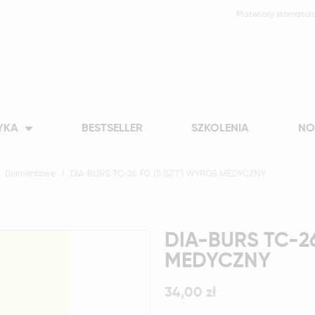
Materiały stomatol
YKA
BESTSELLER
SZKOLENIA
NO
Diamentowe
DIA-BURS TC-26 FG (5 SZT.) WYRÓB MEDYCZNY
DIA-BURS TC-26 FG 
MEDYCZNY
34,00 zł