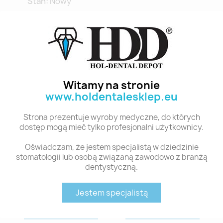
Stan:
Nowy
Polecane produkty z tej kategorii
Witamy na stronie
www.holdentalesklep.eu
Strona prezentuje wyroby medyczne, do których
dostęp mogą mieć tylko profesjonalni użytkownicy.
Oświadczam, że jestem specjalistą w dziedzinie
stomatologii lub osobą związaną zawodowo z branżą
dentystyczną.
Szybki podgląd
Szybki podgląd
SURGICAL BURS 25MM #1557 (4 SZT.)
SURGICAL BURS 25MM #2 (4 SZT.)
55,00 zł
55,00 zł
Jestem specjalistą
Dodaj do koszyka
Dodaj do koszyka