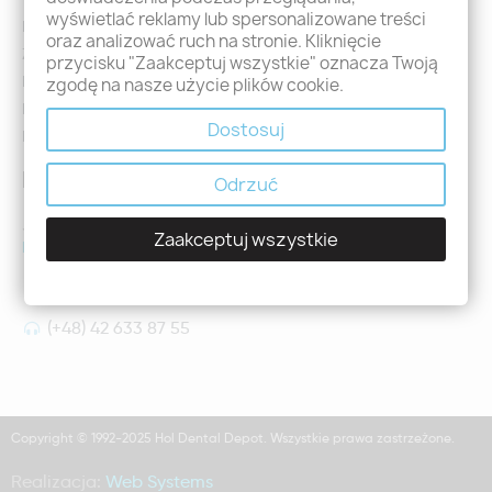
wyświetlać reklamy lub spersonalizowane treści
Logowanie
oraz analizować ruch na stronie. Kliknięcie
Załóż konto - Rejestracja
przycisku "Zaakceptuj wszystkie" oznacza Twoją
Moje zamówienia
zgodę na nasze użycie plików cookie.
Promocje
Dostosuj
Nowości
Kontakt
Odrzuć
Jeśli mają Państwo jakiekolwiek pytania prosimy o kontakt
Zaakceptuj wszystkie
holdental@holdental.pl
Łódź, ul Piotrkowska 111
(+48) 42 633 87 55
Copyright © 1992-2025 Hol Dental Depot. Wszystkie prawa zastrzeżone.
Realizacja:
Web Systems