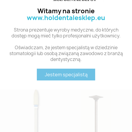
diamentem silikonowych gumek.
Witamy na stronie
Zalety:
www.holdentalesklep.eu
Gumka silikonowa ze zintegrowanymi
cząstkami diamentu
Strona prezentuje wyroby medyczne, do których
Indywidualnie konfigurowalne
dostęp mogą mieć tylko profesjonalni użytkownicy.
Nie potrzeba pasty do polerowania
Długotrwała żywotność
Oświadczam, że jestem specjalistą w dziedzinie
Niskie wytwarzanie ciepła
stomatologii lub osobą związaną zawodowo z branżą
dentystyczną.
Polecane produkty z tej kategorii
Jestem specjalistą