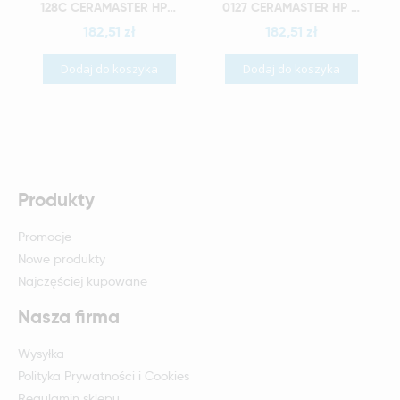
Szybki podgląd
Szybki podgląd
128C CERAMASTER HP WH6 COARSE
0127 CERAMASTER HP KN7
182,51 zł
182,51 zł
Dodaj do koszyka
Dodaj do koszyka
Produkty
Promocje
Nowe produkty
Najczęściej kupowane
Nasza firma
Wysyłka
Polityka Prywatności i Cookies
Regulamin sklepu