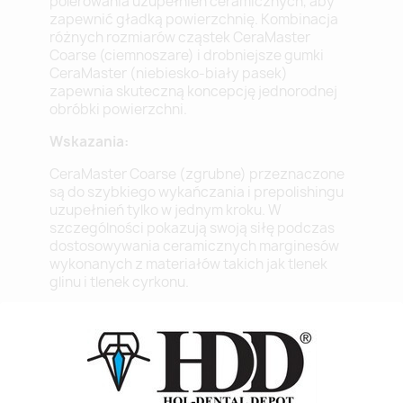
polerowania uzupełnień ceramicznych, aby
zapewnić gładką powierzchnię. Kombinacja
różnych rozmiarów cząstek CeraMaster
Coarse (ciemnoszare) i drobniejsze gumki
CeraMaster (niebiesko-biały pasek)
zapewnia skuteczną koncepcję jednorodnej
obróbki powierzchni.
Wskazania:
CeraMaster Coarse (zgrubne) przeznaczone
są do szybkiego wykańczania i prepolishingu
uzupełnień tylko w jednym kroku. W
szczególności pokazują swoją siłę podczas
dostosowywania ceramicznych marginesów
wykonanych z materiałów takich jak tlenek
glinu i tlenek cyrkonu.
CeraMaster - do superpolerowania. Przy
stosowaniu gumek CeraMaster nie ma
potrzeby stosowania dodatkowej pasty do
polerowania, ponieważ wysoki połysk
powstaje przy użyciu impregnowanych z