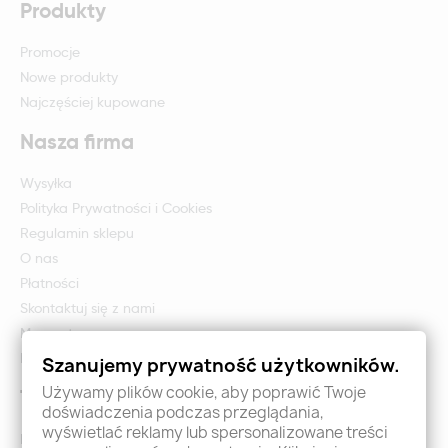
Produkty
Promocje
Nowe produkty
Najczęściej kupowane
Nasza firma
Wysyłka
Polityka Prywatności i Cookies
Regulamin sklepu
O nas
Płatności
Skontaktuj się z nami
Mapa strony
Formularz zwrotu i reklamacji
Szanujemy prywatność użytkowników.
Używamy plików cookie, aby poprawić Twoje
Twoje konto
doświadczenia podczas przeglądania,
wyświetlać reklamy lub spersonalizowane treści
Logowanie