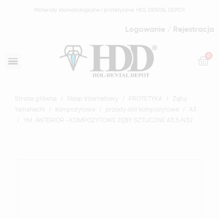
Materiały stomatologiczne i protetyczne: HOL DENTAL DEPOT
Logowanie / Rejestracja
Strona główna
Sklep Internetowy
PROTETYKA
Zęby
Yamahachi
kompozytowe
przody dół kompozytowe
A3
YM. ANTERIOR - KOMPOZYTOWE ZĘBY SZTUCZNE A3.5-N32