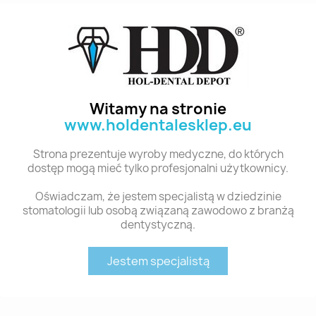
Polecane produkty z tej kategorii
Witamy na stronie
www.holdentalesklep.eu
Strona prezentuje wyroby medyczne, do których
dostęp mogą mieć tylko profesjonalni użytkownicy.
Oświadczam, że jestem specjalistą w dziedzinie
stomatologii lub osobą związaną zawodowo z branżą
dentystyczną.
Szybki podgląd
Szybki podgląd
YM. ANTERIOR - KOMPOZYTOWE ZĘBY SZTUCZNE A3-N61S
YM. ANTERIOR - KOMPOZYTOWE ZĘBY SZTUCZNE A3-N31S
35,00 zł
35,00 zł
Jestem specjalistą
Dodaj do koszyka
Dodaj do koszyka