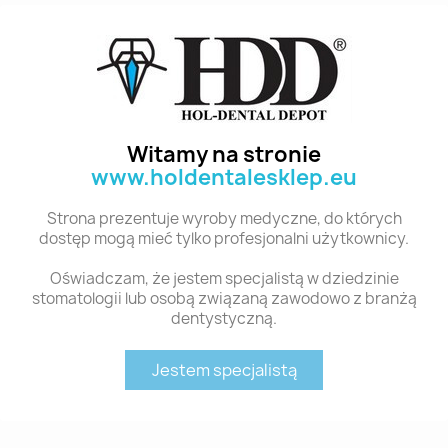
Polecane produkty z tej kategorii
Witamy na stronie
www.holdentalesklep.eu
Strona prezentuje wyroby medyczne, do których
dostęp mogą mieć tylko profesjonalni użytkownicy.
Oświadczam, że jestem specjalistą w dziedzinie
stomatologii lub osobą związaną zawodowo z branżą
dentystyczną.
Szybki podgląd
Szybki podgląd
YM. ANTERIOR - KOMPOZYTOWE ZĘBY SZTUCZNE A3-S51S
YM. ANTERIOR - KOMPOZYTOWE ZĘBY SZTUCZNE A3-S42S
35,00 zł
35,00 zł
Jestem specjalistą
Dodaj do koszyka
Dodaj do koszyka