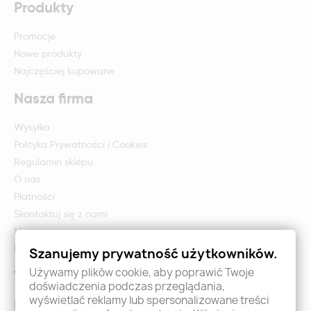
Produkty
Promocje
Nowe produkty
Najczęściej kupowane
Nasza firma
Wysyłka
Polityka Prywatności i Cookies
Regulamin sklepu
O nas
Płatności
Skontaktuj się z nami
Mapa strony
Formularz zwrotu i reklamacji
Szanujemy prywatność użytkowników.
Używamy plików cookie, aby poprawić Twoje
Twoje konto
doświadczenia podczas przeglądania,
wyświetlać reklamy lub spersonalizowane treści
Logowanie